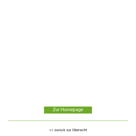
Johanna
Egger
Wiegenfeld 12
89349
Burtenbach - OT. Oberwaldbach
Load
More
E-Mail:
info@gaestehaus-egger.de
Telefon:
08225-706
Mobil:
0172-8821850
Zur Homepage
<< zurück zur Übersicht