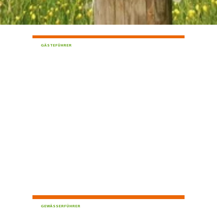
GÄSTEFÜHRER
Die Gästeführer im Schwäbischen
Donautal laden Sie ein – zu
Streifzügen durch die Region.
GEWÄSSERFÜHRER
Das Angebot an Themen- und