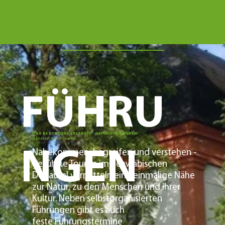
FÜHRU
DAS BESONDERE ERLEBNIS - GEFÜHRTE TOUREN!
Kultur und Natur hautnah
NGEN
Nahekommen, begreifen und verstehen -
geführte Touren im Schwäbischen
Donautal vermitteln eine einmalige Nähe
zur Natur, zu den Menschen und ihrer
Kultur. Neben selbstorganisierten
Führungen gibt es auch
feste
Führungstermine