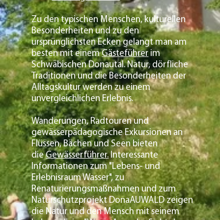
Zu den typischen Menschen, kulturellen
Besonderheiten und zu den
ursprünglichsten Ecken gelangt man am
besten mit einem
Gästeführer
im
Schwäbischen Donautal. Natur, dörfliche
Traditionen und die Besonderheiten der
Alltagskultur werden zu einem
unvergleichlichen Erlebnis.
Wanderungen, Radtouren und
gewässerpädagogische Exkursionen an
Flüssen, Bächen und Seen bieten
die
Gewässerführer.
Interessante
Informationen zum "Lebens- und
Erlebnisraum Wasser", zu
Renaturierungsmaßnahmen und zum
Naturschutzprojekt DonaAUWALD zeigen
die Natur und den Mensch mit seinem