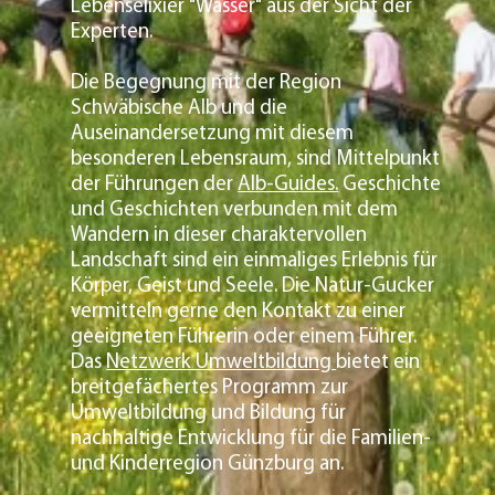
Lebenselixier "Wasser" aus der Sicht der
Experten.
Die Begegnung mit der Region
Schwäbische Alb und die
Auseinandersetzung mit diesem
besonderen Lebensraum, sind Mittelpunkt
der Führungen der
Alb-Guides.
Geschichte
und Geschichten verbunden mit dem
Wandern in dieser charaktervollen
Landschaft sind ein einmaliges Erlebnis für
Körper, Geist und Seele. Die Natur-Gucker
vermitteln gerne den Kontakt zu einer
geeigneten Führerin oder einem Führer.
Das
Netzwerk Umweltbildung
bietet ein
breitgefächertes Programm zur
Umweltbildung und Bildung für
nachhaltige Entwicklung für die Familien-
und Kinderregion Günzburg an.