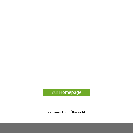
86483
Balzhausen
E-Mail:
info@biolandhof-ritter.de
Telefon:
08281-2753
Mobil:
0151-50215030
Zur Homepage
<< zurück zur Übersicht