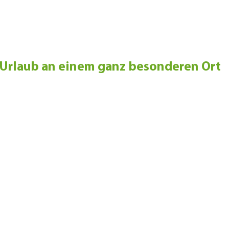
Urlaub an einem ganz besonderen Ort
ienhäuser, eingebettet in einem 8000qm großen am Ortsr
, umgeben von Wiesen, Wälder und Seen. Duftende Kräut
turerlebnis. Unserer Energie- und Meditationsgarten m
ringt Entspannung pur.
t Zwergziegen, Schafen, Hühner, Hasen und Katzen freuen 
.