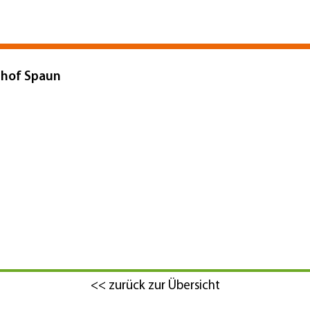
dhof Spaun
Zaiertshofen
ine.de
<< zurück zur Übersicht