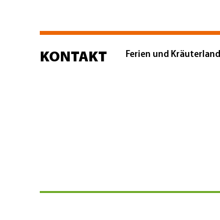
KONTAKT
Ferien und Kräuterlan
Peter
Spaun
Haslacher Weg 5
86498
Kettershausen / 
m-spaun@t-onl
E-Mail:
Telefon:
08282-62975
Mobil:
0171-1418590