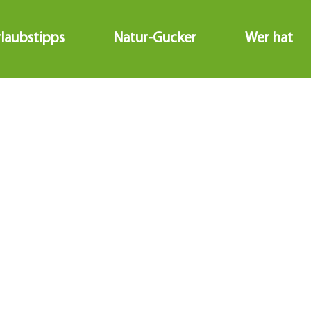
laubstipps
Natur-Gucker
Wer hat no
nd
landhof