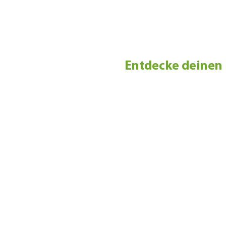
Spaun
Entdecke deinen 
Liebevoll gestaltete Fer
jungen und alten Bäumen
einem ganz besonderen Na
der alten Familieneiche b
Eine lustige Tierschar mi
im Selbstversorgergarten