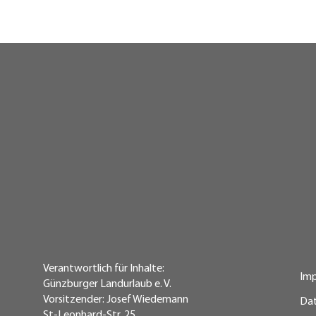
Verantwortlich für Inhalte:
Im
Günzburger Landurlaub e. V.
Vorsitzender: Josef Wiedemann
Da
St-Leonhard-Str. 25