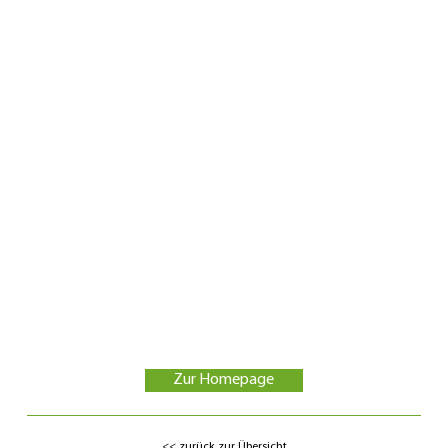
Anita
Kling
Ziertheimer Str. 14
89426
Mödingen
E-Mail:
info@landhof-kling.de
Telefon:
09076-1307
Mobil:
Zur Homepage
<< zurück zur Übersicht